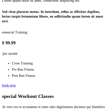
Lorem ipsum dolor sit amet, consectetur adipiscing elit.
Sed vitae placerat metus. In interdum, tellus ac efficitur dapibus,
lectus turpis fermentum libero, eu sollicitudin quam lorem sit amet
orci.
essencial Training
$ 99.99
/per month
Cross Training
Pre Run Fitness
Post Run Fitness
book now
special Workout Classes
At vero eos et accusamus et iusto odio dignissimos ducimus qui blanditiis